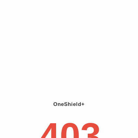
OneShield+
403