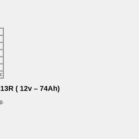
ớc
13R ( 12v – 74Ah)
g.