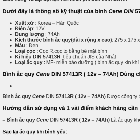
Dưới đây là thông số kỹ thuật của bình
Cene DIN
5
Xuất xứ
: Korea – Hàn Quốc
Điện áp
: 12V
Dung lượng
: 74Ah
Kích thước bình ắc quy(dài x rộng x cao)
: 275 x 175
Màu
: Đen
Loại cọc
: Cọc R,cọc to bằng bề mặt bình
Kí hiệu
DIN 57413R
tiêu chuẩn JIS của Nhật
Loại ắc quy
: MF- miễn bảo dưỡng ( bình ắc quy kín khí 
Bình ắc quy
Cene
DIN
57413R ( 12v – 74Ah)
Dùng c
Bình ắc quy
Cene
DIN
57413R ( 12v – 74Ah)
Được công ty b
Hướng dẫn sử dụng và 1 vài điểm khách hàng cần
– Bình ắc quy
Cene
DIN
57413R ( 12v – 74Ah)
Là ắc quy kh
Sạc lại ắc quy khi bình yếu: