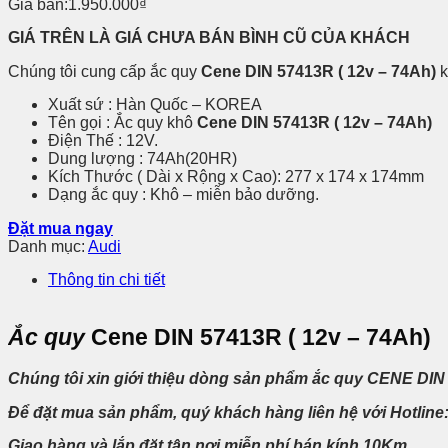
Giá bán:
1.950.000
₫
GIÁ TRÊN LÀ GIÁ CHƯA BÁN BÌNH CŨ CỦA KHÁCH
Chúng tôi cung cấp ắc quy
Cene DIN 57413R ( 12v – 74Ah)
k
Xuất sứ : Hàn Quốc – KOREA
Tên gọi : Ắc quy khô
Cene DIN 57413R ( 12v – 74Ah)
Điện Thế : 12V.
Dung lượng : 74Ah(20HR)
Kích Thước ( Dài x Rộng x Cao): 277 x 174 x 174mm
Dạng ắc quy : Khô – miễn bảo dưỡng.
Đặt mua ngay
Danh mục:
Audi
Thông tin chi tiết
Ắc quy
Cene DIN 57413R ( 12v – 74Ah)
Chúng tôi xin giới thiệu dòng sản phẩm ắc quy CENE DI
Để đặt mua sản phẩm, quý khách hàng liên hệ với Hotline
Giao hàng và lắp đặt tận nơi miễn phí bán kính 10Km