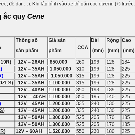
ợc, đề dai …). Khi lắp bình vào xe thì gắn cọc dương (+) trước,
g ắc quy
Cene
Thông số
Giá sản
Dài
Rộng
Cao
m
CCA
sản phẩm
phẩm
(mm)
(mm)
(mm
A19R)
12V – 26AH
850.000
260
196
128
184
)
12V – 35AH
1.050.000
310
196
128
225
R)
12V – 35AH
1.050.000
315
196
128
225
0ZLS)
12V – 35AH
1.100.000
315
196
128
225
12V – 40AH
1.100.000
350
193
139
225
12V – 40AH
1.100.000
350
195
140
225
)
12V – 45AH
1.200.000
335
240
130
225
S)
12V – 45AH
1.200.000
335
240
130
225
12V – 50AH
1.300.000
525
205
170
185
12V – 50AH
1.300.000
525
205
170
185
R)
12V – 60AH
1.520.000
550
230
180
225