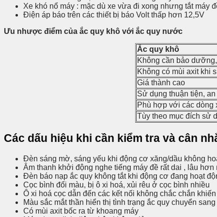
Xe khó nổ máy : mặc dù xe vừa đi xong nhưng tắt máy đ
Điện áp báo trên các thiết bị báo Volt thấp hơn 12,5V
Ưu nhược điểm của ắc quy khô với ắc quy nước
Ắc quy khô
Không cần bảo dưỡng
Không có mùi axit khi 
Giá thành cao
Sử dụng thuận tiện, an
Phù hợp với các dòng 
Tùy theo mục đích sử d
Các dấu hiệu khi cần kiểm tra và cân nh
Đèn sáng mờ, sáng yếu khi động cơ xăng/dầu không hoạt
Âm thanh khởi động nghe tiếng máy đề rất dai , lâu hơn 
Đèn báo nạp ắc quy không tắt khi động cơ đang hoạt độ
Cọc bình đổi màu, bị ô xi hoá, xủi rêu ở cọc bình nhiều
Ô xi hoá cọc dẫn đến các kết nối không chắc chắn khiế
Màu sắc mắt thần hiển thị tình trạng ắc quy chuyển san
Có mùi axit bốc ra từ khoang máy