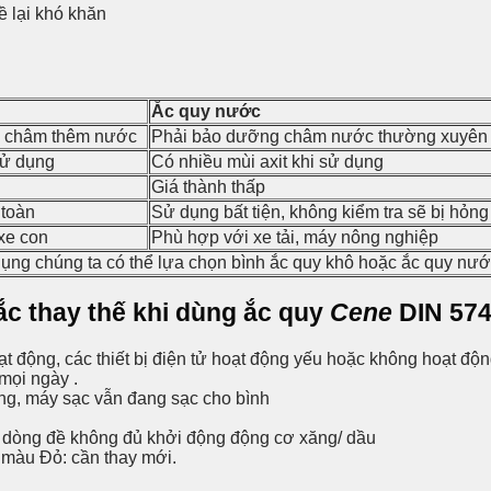
ề lại khó khăn
Ắc quy nước
, châm thêm nước
Phải bảo dưỡng châm nước thường xuyên
sử dụng
Có nhiều mùi axit khi sử dụng
Giá thành thấp
 toàn
Sử dụng bất tiện, không kiểm tra sẽ bị hỏng
xe con
Phù hợp với xe tải, máy nông nghiệp
ụng chúng ta có thể lựa chọn bình ắc quy khô hoặc ắc quy nư
ắc thay thế khi dùng ắc quy
Cene
DIN 574
 động, các thiết bị điện tử hoạt động yếu hoặc không hoạt độn
mọi ngày .
ng, máy sạc vẫn đang sạc cho bình
n dòng đề không đủ khởi động động cơ xăng/ dầu
g màu Đỏ: cần thay mới.