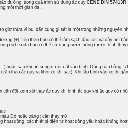
bảo dưỡng, trong quá trình sử dụng ắc quy
CENE DIN 57413R (
g một thời gian dài.
ao giờ thừa vì bụi bẩn cùng gỉ sét là một trong những nguyên n
c dương (+). tiếp theo bạn có thể làm sạch đầu cọc và dây nối b
dung dịch soda bạn có thể sử dụng nước nóng (nước bình thủy)
…) hoặc sau khi bổ sung nước cất vào bình. Dòng nạp bằng 1/1
(cần tháo ắc quy ra khỏi xe khi sạc). Khi lắp bình vào xe thì gắ
ần cân đối xem xét thay ắc quy khi bình ắc quy khi ắc quy có nh
quy
 màu Đỏ hoặc trắng : cần thay mới
 hoạt động, các thiết bị điện tử hoạt động yếu hoặc không hoạ