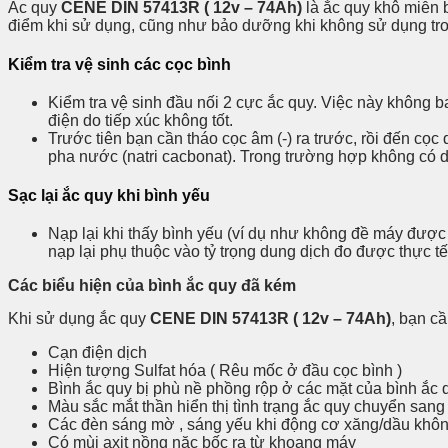
Ắc quy
CENE DIN 57413R ( 12v – 74Ah)
là ắc quy khô miễn 
điểm khi sử dụng, cũng như bảo dưỡng khi không sử dụng tron
Kiểm tra vệ sinh các cọc bình
Kiểm tra vệ sinh đầu nối 2 cực ắc quy. Việc này không b
điện do tiếp xúc không tốt.
Trước tiên bạn cần tháo cọc âm (-) ra trước, rồi đến cọ
pha nước (natri cacbonat). Trong trường hợp không có 
Sạc lại ắc quy khi bình yếu
Nạp lại khi thấy bình yếu (ví dụ như không đề máy được
nạp lại phụ thuộc vào tỷ trọng dung dịch đo được thực tế 
Các biểu hiện của bình ắc quy đã kém
Khi sử dụng ắc quy
CENE DIN 57413R ( 12v – 74Ah)
, bạn c
Cạn điện dịch
Hiện tượng Sulfat hóa ( Rêu mốc ở đầu cọc bình )
Bình ắc quy bị phù nề phồng rộp ở các mặt của bình ắc 
Màu sắc mắt thần hiển thị tình trạng ắc quy chuyển sang
Các đèn sáng mờ , sáng yếu khi động cơ xăng/dầu không
Có mùi axit nồng nặc bốc ra từ khoang máy