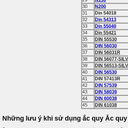
30
N200
31
Din 54018
32
Din 54313
33
Din 55040
34
Din 55421
35
DIN 55530
36
DIN 56030
37
DIN 56031R
38
DIN 56077-SIL
39
DIN 56513-SIL
40
DIN 56530
41
DIN 57413R
42
DIN 57539
43
DIN 58039
44
DIN 60038
45
DIN 61038
Những lưu ý khi sử dụng ắc quy Ắc quy