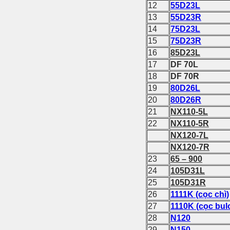
12
55D23L
13
55D23R
14
75D23L
15
75D23R
16
85D23L
17
DF 70L
18
DF 70R
19
80D26L
20
80D26R
21
NX110-5L
22
NX110-5R
NX120-7L
NX120-7R
23
65 – 900
24
105D31L
25
105D31R
26
1111K (cọc chì)
27
1110K (cọc bul
28
N120
29
N150