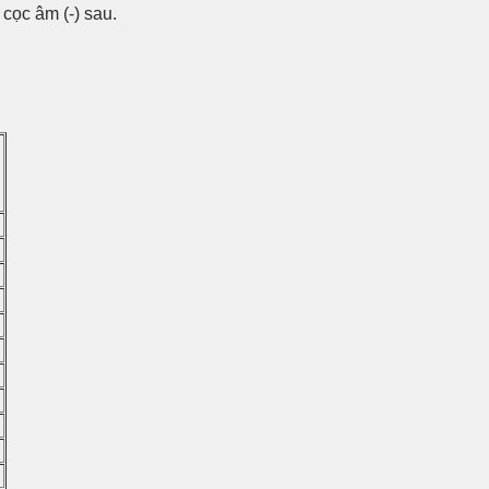
 cọc âm (-) sau.
)