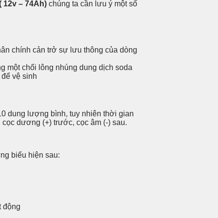
 12v – 74Ah)
chúng ta cần lưu ý một số
hân chính cản trở sự lưu thông của dòng
ằng một chổi lông nhúng dung dịch soda
 để vệ sinh
0 dung lượng bình, tuy nhiên thời gian
n cọc dương (+) trước, cọc âm (-) sau.
ững biểu hiện sau:
t động