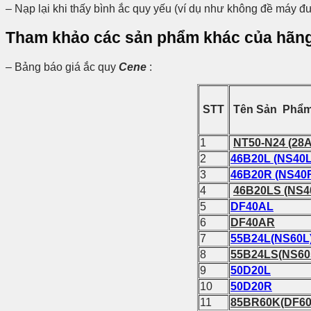
– Nạp lại khi thấy bình ắc quy yếu (ví dụ như không đề máy đư
Tham khảo các sản phẩm khác của hãn
– Bảng báo giá ắc quy
Cene
:
STT
Tên Sản Phẩ
1
NT50-N24
(28
2
46B20L
(NS40L
3
46B20R
(NS40
4
46B20LS (NS4
5
DF40AL
6
DF40AR
7
55B24L(NS60L
8
55B24LS(NS60
9
50D20L
10
50D20R
11
85BR60K(DF60