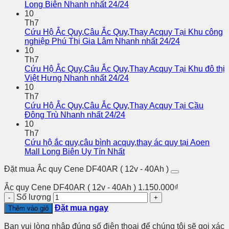
Long Biên Nhanh nhất 24/24
10
Th7
Cứu Hộ Ắc Quy,Câu Ắc Quy,Thay Acquy Tại Khu công
nghiệp Phú Thị Gia Lâm Nhanh nhất 24/24
10
Th7
Cứu Hộ Ắc Quy,Câu Ắc Quy,Thay Acquy Tại Khu đô thị
Việt Hưng Nhanh nhất 24/24
10
Th7
Cứu Hộ Ắc Quy,Câu Ắc Quy,Thay Acquy Tại Cầu
Đông Trù Nhanh nhất 24/24
10
Th7
Cứu hộ ắc quy,câu bình acquy,thay ác quy tại Aoen
Mall Long Biên Uy Tín Nhất
Đặt mua Ắc quy Cene DF40AR ( 12v - 40Ah )
Ắc quy Cene DF40AR ( 12v - 40Ah )
1.150.000
₫
Số lượng
Đặt mua ngay
Thêm vào giỏ
Bạn vui lòng nhập đúng số điện thoại để chúng tôi sẽ gọi xác