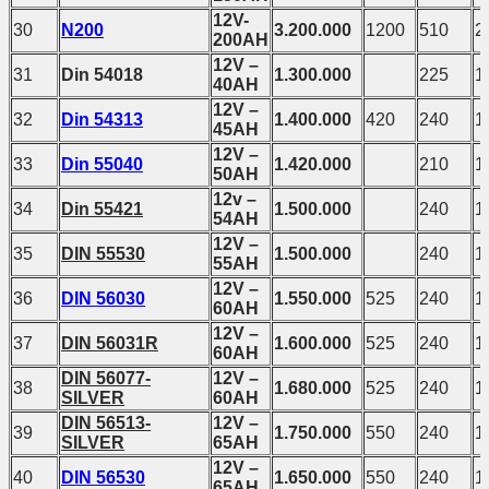
12V-
30
N200
3.200.000
1200
510
2
200AH
12V –
31
Din 54018
1.300.000
225
1
40AH
12V –
32
Din 54313
1.400.000
420
240
1
45AH
12V –
33
Din 55040
1.420.000
210
1
50AH
12v –
34
Din 55421
1.500.000
240
1
54AH
12V –
35
DIN 55530
1.500.000
240
1
55AH
12V –
36
DIN 56030
1.550.000
525
240
1
60AH
12V –
37
DIN 56031R
1.600.000
525
240
1
60AH
DIN 56077-
12V –
38
1.680.000
525
240
1
SILVER
60AH
DIN 56513-
12V –
39
1.750.000
550
240
1
SILVER
65AH
12V –
40
DIN 56530
1.650.000
550
240
1
65AH