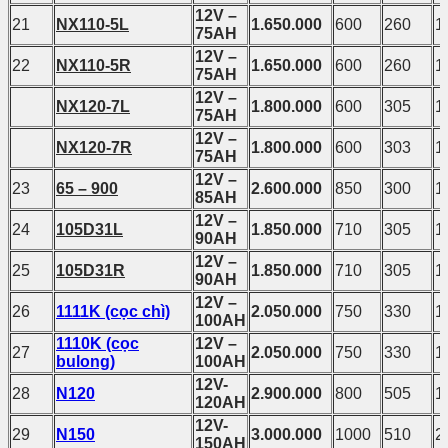
12V –
21
NX110-5L
1.650.000
600
260
1
75AH
12V –
22
NX110-5R
1.650.000
600
260
1
75AH
12V –
NX120-7L
1.800.000
600
305
1
75AH
12V –
NX120-7R
1.800.000
600
303
1
75AH
12V –
23
65 – 900
2.600.000
850
300
1
85AH
12V –
24
105D31L
1.850.000
710
305
1
90AH
12V –
25
105D31R
1.850.000
710
305
1
90AH
12V –
26
1111K (cọc chì)
2.050.000
750
330
1
100AH
1110K (cọc
12V –
27
2.050.000
750
330
1
bulong)
100AH
12V-
28
N120
2.900.000
800
505
1
120AH
12V-
29
N150
3.000.000
1000
510
2
150AH