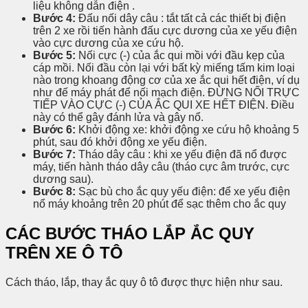
liệu không dẫn điện .
Bước 4:
Đấu nối dây câu : tắt tất cả các thiết bị điện
trên 2 xe rồi tiến hành đấu cực dương của xe yếu điện
vào cực dương của xe cứu hộ.
Bước 5:
Nối cực (-) của ắc qui mồi với đầu kẹp của
cáp mồi. Nối đầu còn lại với bất kỳ miếng tấm kim loại
nào trong khoang động cơ của xe ắc qui hết điện, ví dụ
như đế máy phát để nối mạch điện. ĐỪNG NỐI TRỰC
TIẾP VÀO CỰC (-) CỦA ẮC QUI XE HẾT ĐIỆN. Điều
này có thể gây đánh lửa và gây nổ.
Bước 6:
Khởi động xe: khởi động xe cứu hộ khoảng 5
phút, sau đó khởi động xe yếu điện.
Bước 7:
Tháo dây câu : khi xe yếu điện đã nổ được
máy, tiến hành tháo dây câu (tháo cực âm trước, cực
dương sau).
Bước 8:
Sạc bù cho ắc quy yếu điện: để xe yếu điện
nổ máy khoảng trên 20 phút để sạc thêm cho ắc quy
CÁC BƯỚC THÁO LẮP ẮC QUY
TRÊN XE Ô TÔ
Cách tháo, lắp, thay ắc quy ô tô được thực hiện như sau.