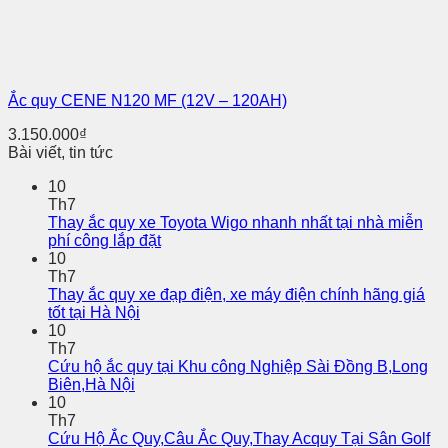
Ắc quy CENE N120 MF (12V – 120AH)
3.150.000
₫
Bài viết, tin tức
10
Th7
Thay ắc quy xe Toyota Wigo nhanh nhất tại nhà miễn
phí công lắp đặt
10
Th7
Thay ắc quy xe đạp điện, xe máy điện chính hãng giá
tốt tại Hà Nội
10
Th7
Cứu hộ ắc quy tại Khu công Nghiệp Sài Đồng B,Long
Biên,Hà Nội
10
Th7
Cứu Hộ Ắc Quy,Câu Ắc Quy,Thay Acquy Tại Sân Golf