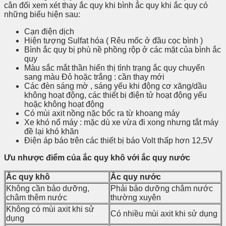
cân đối xem xét thay ắc quy khi bình ắc quy khi ắc quy có
những biểu hiện sau:
Cạn điện dịch
Hiện tượng Sulfat hóa ( Rêu mốc ở đầu cọc bình )
Bình ắc quy bị phù nề phồng rộp ở các mặt của bình ắc
quy
Màu sắc mắt thần hiển thị tình trạng ắc quy chuyển
sang màu Đỏ hoặc trắng : cần thay mới
Các đèn sáng mờ , sáng yếu khi động cơ xăng/dầu
không hoạt động, các thiết bị điện tử hoạt động yếu
hoặc không hoạt động
Có mùi axit nồng nặc bốc ra từ khoang máy
Xe khó nổ máy : mặc dù xe vừa đi xong nhưng tắt máy
đề lại khó khăn
Điện áp báo trên các thiết bị báo Volt thấp hơn 12,5V
Ưu nhược điểm của ắc quy khô với ắc quy nước
Ắc quy khô
Ắc quy nước
Không cần bảo dưỡng,
Phải bảo dưỡng châm nước
châm thêm nước
thường xuyên
Không có mùi axit khi sử
Có nhiều mùi axit khi sử dụng
dụng