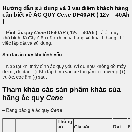
Hướng dẫn sử dụng và 1 vài điểm khách hàng
cần biết về ẮC QUY
Cene
DF40AR ( 12v – 40Ah
)
– Bình ắc quy
Cene
DF40AR ( 12v – 40Ah )
Là ắc quy
khô,bình đã đầy điện nên khi mua hàng về khách hàng chỉ
việc lắp đặt và sử dụng.
Sạc lại ắc quy khi bình yếu:
– Nạp lại khi thấy bình ắc quy yếu (ví dụ như không đề máy
được, đề dai …). Khi lắp bình vào xe thì gắn cọc dương (+)
trước, cọc âm (-) sau.
Tham khảo các sản phẩm khác của
hãng ắc quy
Cene
– Bảng báo giá ắc quy
Cene
:
Thông
số
Giá sản
Dài
R