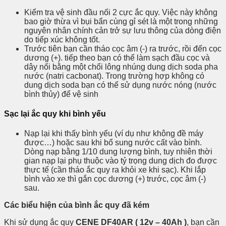
Kiểm tra vệ sinh đầu nối 2 cực ắc quy. Việc này không
bao giờ thừa vì bụi bẩn cùng gỉ sét là một trong những
nguyên nhân chính cản trở sự lưu thông của dòng điện
do tiếp xúc không tốt.
Trước tiên bạn cần tháo cọc âm (-) ra trước, rồi đến cọc
dương (+). tiếp theo bạn có thể làm sạch đầu cọc và
dây nối bằng một chổi lông nhúng dung dịch soda pha
nước (natri cacbonat). Trong trường hợp không có
dung dịch soda bạn có thể sử dụng nước nóng (nước
bình thủy) để vệ sinh
Sạc lại ắc quy khi bình yếu
Nạp lại khi thấy bình yếu (ví dụ như không đề máy
được…) hoặc sau khi bổ sung nước cất vào bình.
Dòng nạp bằng 1/10 dung lượng bình, tuy nhiên thời
gian nạp lại phụ thuộc vào tỷ trọng dung dịch đo được
thực tế (cần tháo ắc quy ra khỏi xe khi sạc). Khi lắp
bình vào xe thì gắn cọc dương (+) trước, cọc âm (-)
sau.
Các biểu hiện của bình ắc quy đã kém
Khi sử dụng ắc quy
CENE DF40AR ( 12v – 40Ah )
, bạn cần