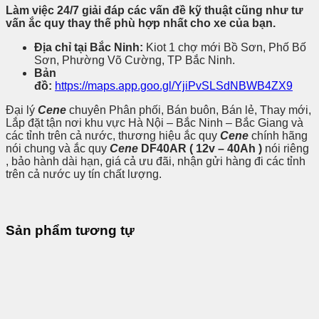
Làm việc 24/7 giải đáp các vấn đề kỹ thuật cũng như tư
vấn ắc quy thay thế phù hợp nhất cho xe của bạn.
Địa chỉ tại Bắc Ninh:
Kiot 1 chợ mới Bồ Sơn, Phố Bố
Sơn, Phường Võ Cường, TP Bắc Ninh.
Bản
đồ:
https://maps.app.goo.gl/YjiPvSLSdNBWB4ZX9
Đại lý
Cene
chuyên Phân phối, Bán buôn, Bán lẻ, Thay mới,
Lắp đặt tận nơi khu vực Hà Nội – Bắc Ninh – Bắc Giang và
các tỉnh trên cả nước, thương hiệu ắc quy
Cene
chính hãng
nói chung và ắc quy
Cene
DF40AR ( 12v – 40Ah )
nói riêng
, bảo hành dài hạn, giá cả ưu đãi, nhận gửi hàng đi các tỉnh
trên cả nước uy tín chất lượng.
Sản phẩm tương tự