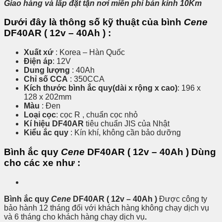
Giao hàng và lắp đặt tận nơi miễn phí bán kính 10Km
Dưới đây là thông số kỹ thuật của bình
Cene
DF40AR ( 12v – 40Ah ) :
Xuất xứ
: Korea – Hàn Quốc
Điện áp
: 12V
Dung lượng
: 40Ah
Chỉ số CCA
: 350CCA
Kích thước bình ắc quy(dài x rộng x cao)
: 196 x
128 x 202mm
Màu
: Đen
Loại cọc
: cọc R , chuẩn cọc nhỏ
Kí hiệu
DF40AR
tiêu chuẩn JIS của Nhật
Kiểu ắc quy
: Kín khí, không cần bảo dưỡng
Bình ắc quy
Cene
DF40AR ( 12v – 40Ah )
Dùng
cho các xe như :
Bình ắc quy
Cene
DF40AR ( 12v – 40Ah )
Được công ty
bảo hành 12 tháng đối với khách hàng không chạy dịch vụ
và 6 tháng cho khách hàng chạy dịch vụ
.