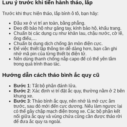
Lưu ý trước khi tiến hành tháo, lắp
Trước khi thực hiện tháo, lắp bình ô tô, bạn hãy:
Đậu xe ở vị trí an toàn, bằng phẳng.
Đeo đồ bảo hộ như găng tay, kính bảo hộ, khẩu trang.
Chuẩn bị các dụng cụ như khăn lau, chậu nước, cờ lê,
ống điếu,…
Chuẩn bị dung dịch chống ăn mòn điện cực.
Để việc thiết lập thông tin dễ dàng hơn, bạn cần ghi
nhớ mã pin của từng thiết bị điện tử.
Nên dùng thanh chống nắp capo để có thể yên tâm
trong quá trình thao tác.
Hướng dẫn cách tháo bình ắc quy cũ
Bước 1
: Tắt bộ phận đánh lửa.
Bước 2
: Xác định vị trí đặt ắc quy, thường nằm ở 2 bên
khung xe.
Bước 3
: Tháo bình ắc quy, nên nhớ là mở cực âm
trước, sau đó mới đến cực dương. Nếu làm ngược lại
có thể gây chập mạch điện trong xe. Các bộ phận kết
nối giữa ắc quy và vùng chứa cũng cần được tháo rời
để đưa ắc quy ra ngoài.