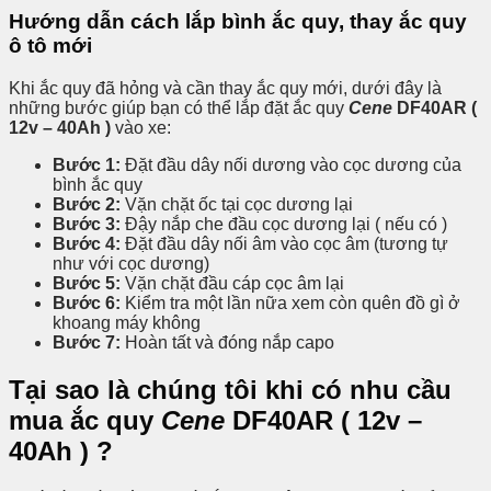
Hướng dẫn cách lắp bình ắc quy, thay ắc quy
ô tô mới
Khi ắc quy đã hỏng và cần thay ắc quy mới, dưới đây là
những bước giúp bạn có thể lắp đặt ắc quy
Cene
DF40AR (
12v – 40Ah )
vào xe:
Bước 1:
Đặt đầu dây nối dương vào cọc dương của
bình ắc quy
Bước 2:
Vặn chặt ốc tại cọc dương lại
Bước 3:
Đậy nắp che đầu cọc dương lại ( nếu có )
Bước 4:
Đặt đầu dây nối âm vào cọc âm (tương tự
như với cọc dương)
Bước 5:
Vặn chặt đầu cáp cọc âm lại
Bước 6:
Kiểm tra một lần nữa xem còn quên đồ gì ở
khoang máy không
Bước 7:
Hoàn tất và đóng nắp capo
Tại sao là chúng tôi khi có nhu cầu
mua ắc quy
Cene
DF40AR ( 12v –
40Ah ) ?