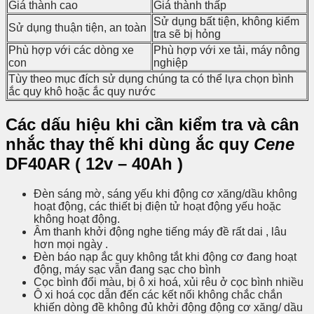
Giá thành cao
Giá thành thấp
Sử dụng bất tiện, không kiểm
Sử dụng thuận tiện, an toàn
tra sẽ bị hỏng
Phù hợp với các dòng xe
Phù hợp với xe tải, máy nông
con
nghiệp
Tùy theo mục đích sử dụng chúng ta có thể lựa chọn bình
ắc quy khô hoặc ắc quy nước
Các dấu hiệu khi cần kiểm tra và cân
nhắc thay thế khi dùng ắc quy
Cene
DF40AR ( 12v – 40Ah )
Đèn sáng mờ, sáng yếu khi động cơ xăng/dầu không
hoạt động, các thiết bị điện tử hoạt động yếu hoặc
không hoạt động.
Âm thanh khởi động nghe tiếng máy đề rất dai , lâu
hơn mọi ngày .
Đèn báo nạp ắc quy không tắt khi động cơ đang hoạt
động, máy sạc vẫn đang sạc cho bình
Cọc bình đổi màu, bị ô xi hoá, xủi rêu ở cọc bình nhiều
Ô xi hoá cọc dẫn đến các kết nối không chắc chắn
khiến dòng đề không đủ khởi động động cơ xăng/ dầu