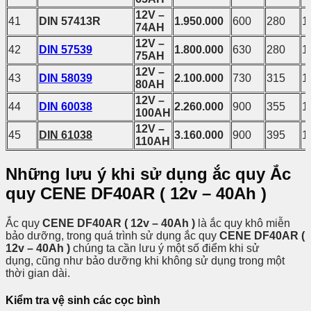
12V –
41
DIN 57413R
1.950.000
600
280
1
74AH
12V –
42
DIN 57539
1.800.000
630
280
1
75AH
12V –
43
DIN 58039
2.100.000
730
315
1
80AH
12V –
44
DIN 60038
2.260.000
900
355
1
100AH
12V –
45
DIN 61038
3.160.000
900
395
1
110AH
Những lưu ý khi sử dụng ắc quy Ắc
quy CENE DF40AR ( 12v – 40Ah )
Ắc quy
CENE DF40AR ( 12v – 40Ah )
là ắc quy khô miễn
bảo dưỡng, trong quá trình sử dụng ắc quy
CENE DF40AR (
12v – 40Ah )
chúng ta cần lưu ý một số điểm khi sử
dụng, cũng như bảo dưỡng khi không sử dụng trong một
thời gian dài.
Kiểm tra vệ sinh các cọc bình