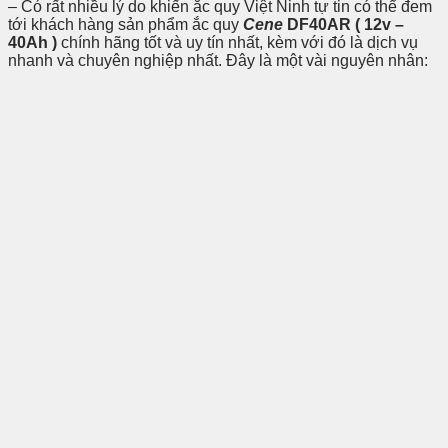
– Có rất nhiều lý do khiến ắc quy Việt Ninh tự tin có thể đem
tới khách hàng sản phẩm ắc quy
Cene
DF40AR ( 12v –
40Ah )
chính hãng tốt và uy tín nhất, kèm với đó là dịch vụ
nhanh và chuyên nghiệp nhất. Đây là một vài nguyên nhân: