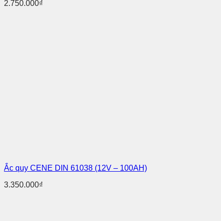
2.750.000
₫
Ắc quy CENE DIN 61038 (12V – 100AH)
3.350.000
₫